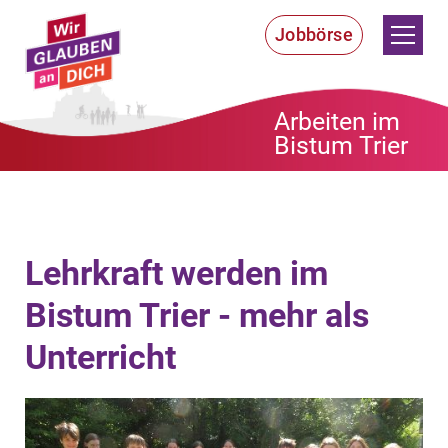
Zum Inhalt springen
Jobbörse
Arbeiten im
Bistum Trier
Lehrkraft werden im
Bistum Trier - mehr als
Unterricht