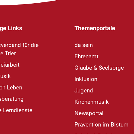
ge Links
Themenportale
sverband für die
da sein
e Trier
Ehrenamt
eiarbeit
Glaube & Seelsorge
usik
Inklusion
ich Leben
Jugend
sberatung
Kirchenmusik
e Lerndienste
Newsportal
Prävention im Bistum