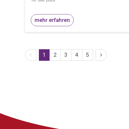
mehr erfahren
Vorherige Seite
Nächste Sei
1
2
3
4
5