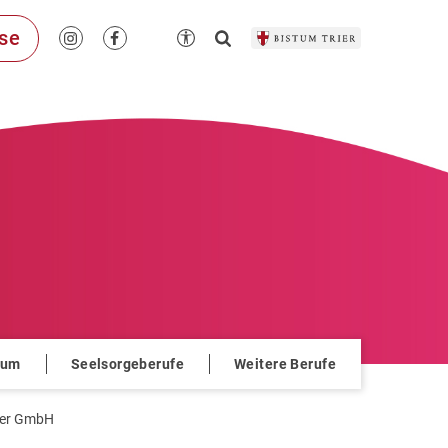
se
ium
Seelsorgeberufe
Weitere Berufe
rier GmbH