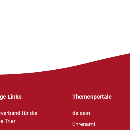
ge Links
Themenportale
sverband für die
da sein
e Trier
Ehrenamt