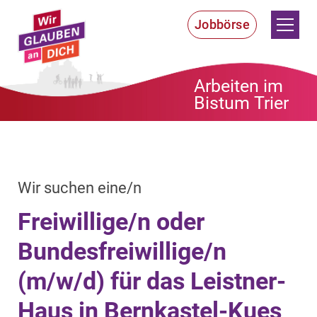
Zum Inhalt springen
Jobbörse
Arbeiten im
Bistum Trier
:
Wir suchen eine/n
Freiwillige/n oder
Bundesfreiwillige/n
(m/w/d) für das Leistner-
Haus in Bernkastel-Kues