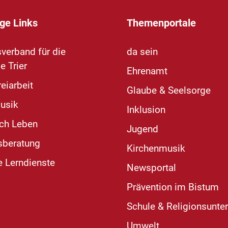
ge Links
Themenportale
sverband für die
da sein
e Trier
Ehrenamt
eiarbeit
Glaube & Seelsorge
usik
Inklusion
ich Leben
Jugend
sberatung
Kirchenmusik
e Lerndienste
Newsportal
Prävention im Bistum
Schule & Religionsunter
Umwelt