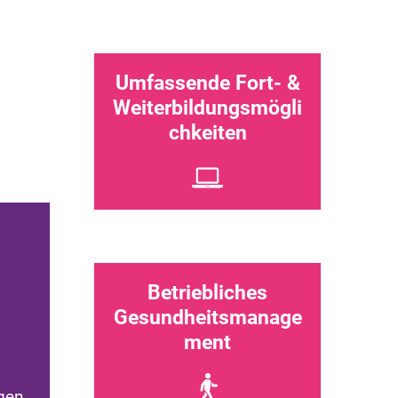
Umfassende Fort- &
Weiterbildungsmögli
chkeiten
Betriebliches
Gesundheitsmanage
ment
gen