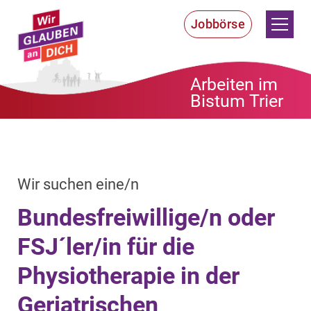
Zum Inhalt springen
Jobbörse
Arbeiten im
Bistum Trier
:
Wir suchen eine/n
Bundesfreiwillige/n oder
FSJ´ler/in für die
Physiotherapie in der
Geriatrischen